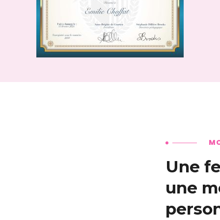
MO
Une f
une m
person