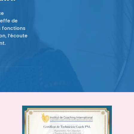
ce
heffe de
s fonctions
on, l’écoute
nt.