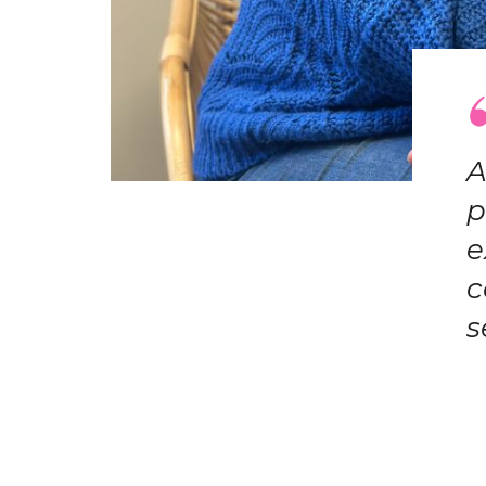
A
p
e
c
s