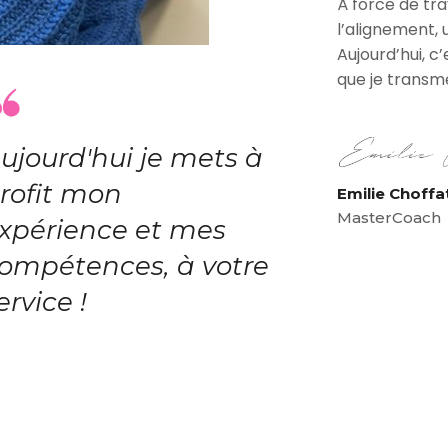
À force de tra
l’alignement, 
Aujourd’hui, c
que je transm
ujourd'hui je mets à
rofit mon
Emilie Choffat
MasterCoach
xpérience et mes
ompétences, à votre
ervice !