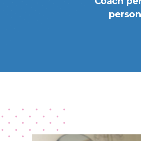
Coach per
person