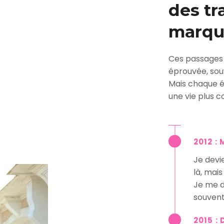
des tr
marqu
Ces passages d
éprouvée, sou
Mais chaque é
une vie plus c
2012 :
Je devi
là, mais
Je me d
souvent
2015 