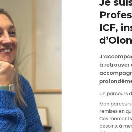
Je sui
Profes
ICF, i
d’Olon
J’accompagn
à retrouver 
accompagne
profondémen
Un parcours 
Mon parcours d
remises en que
Ces moments 
besoins, à mes