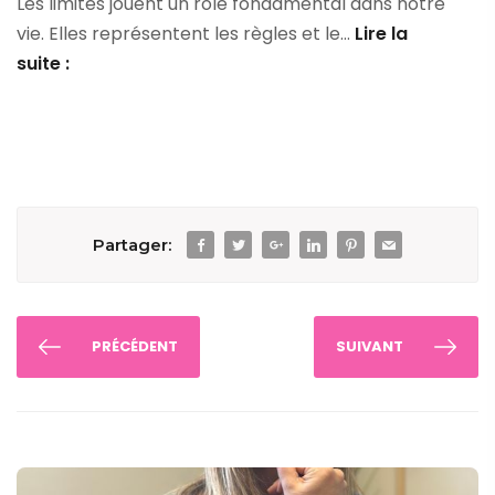
Les limites jouent un rôle fondamental dans notre
avec
vie. Elles représentent les règles et le…
Lire la
la
Un
suite :
BOX
Pilier
IKIGAÏ®
de
la
Vie
fondamental
:
Partager:
#5
Les
LIMITES
PRÉCÉDENT
SUIVANT