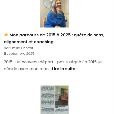
Mon parcours de 2015 à 2025 : quête de sens,
alignement et coaching
par Emilie Choffat
11 septembre 2025
2015 : Un nouveau départ… pas si aligné En 2015, je
décide avec mon mari…
Lire la suite :
Mon
parcours
de
2015
à
2025