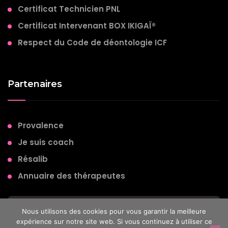
Certificat Technicien PNL
Certificat Intervenant BOX IKIGAÏ®
Respect du Code de déontologie ICF
Partenaires
Provalence
Je suis coach
Résalib
Annuaire des thérapeutes
© 2026 - Emilie Choffat – Coach professionnelle
Nous utilisons des cookies pour vous garantir la meilleure
expérience sur notre site web. Si vous continuez à utiliser ce
spécialisée en Coaching de vie – Consultante en