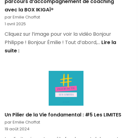
parcours d’accompagnement de coaching
:
avec la BOX IKIGAÏ®
mon
par Emilie Choffat
activité
1 avril 2025
à
Cliquez sur l’image pour voir la vidéo Bonjour
l’honneur
Philippe ! Bonjour Émilie ! Tout d’abord,…
Lire la
dans
Découvrez
suite :
le
le
Journal
Témoignage
des
de
Sables
Philippe,
sur
le
parcours
Un Pilier de la Vie fondamental : #5 Les LIMITES
d’accompagnement
par Emilie Choffat
de
19 août 2024
coaching