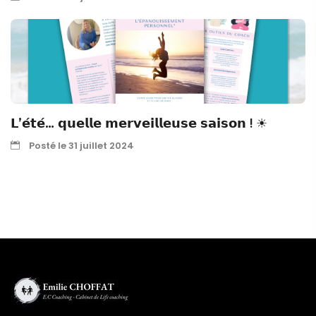
𝗟’𝗲́𝘁𝗲́… 𝗾𝘂𝗲𝗹𝗹𝗲 𝗺𝗲𝗿𝘃𝗲𝗶𝗹𝗹𝗲𝘂𝘀𝗲 𝘀𝗮𝗶𝘀𝗼𝗻 ! ☀
Posté le 31 juillet 2024