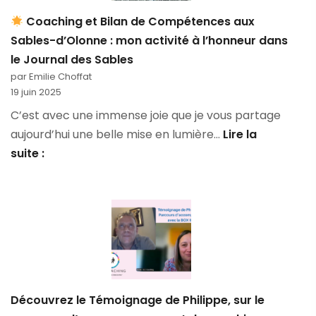
:
Coaching et Bilan de Compétences aux
quête
Sables-d’Olonne : mon activité à l’honneur dans
de
le Journal des Sables
sens,
par Emilie Choffat
alignement
19 juin 2025
et
C’est avec une immense joie que je vous partage
coaching
aujourd’hui une belle mise en lumière…
Lire la
suite :
Coaching
et
Bilan
de
Compétences
aux
Sables-
Découvrez le Témoignage de Philippe, sur le
d’Olonne