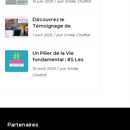
19 juin 2025 / par
Emilie Choffat
activité à l’honneur dans
le Journal des Sables
Découvrez le
Témoignage de
Philippe, sur le parcours
1 avril 2025 / par
Emilie Choffat
d’accompagnement de
coaching avec la BOX
IKIGAÏ®
Un Pilier de la Vie
fondamental : #5 Les
LIMITES
19 août 2024 / par
Emilie
Choffat
Partenaires