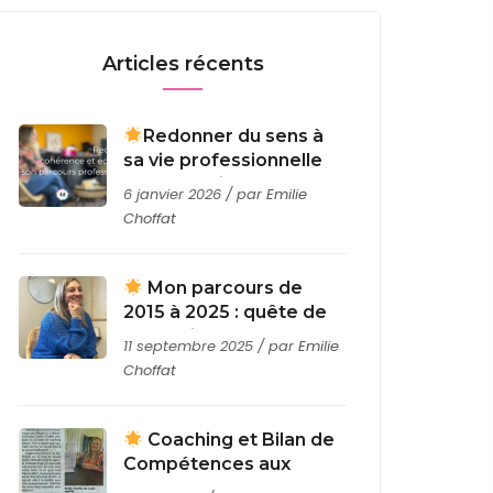
Articles récents
Redonner du sens à
sa vie professionnelle
grâce au bilan de
6 janvier 2026 / par
Emilie
compétences et à
Choffat
l’Ikigaï
Mon parcours de
2015 à 2025 : quête de
sens, alignement et
11 septembre 2025 / par
Emilie
coaching
Choffat
Coaching et Bilan de
Compétences aux
Sables-d’Olonne : mon