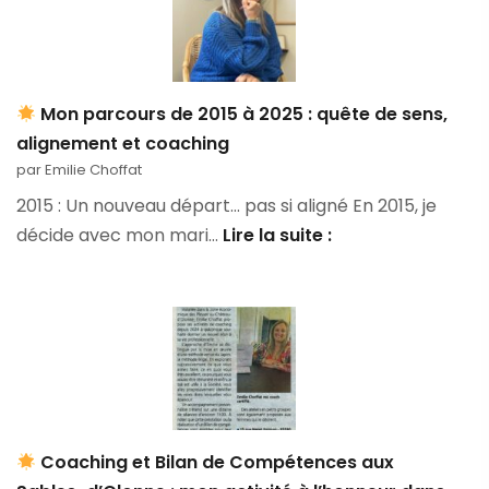
Mon parcours de 2015 à 2025 : quête de sens,
alignement et coaching
par Emilie Choffat
2015 : Un nouveau départ… pas si aligné En 2015, je
décide avec mon mari…
Lire la suite :
Mon
parcours
de
2015
à
2025
:
Coaching et Bilan de Compétences aux
quête