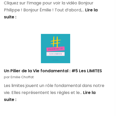
Cliquez sur l’image pour voir la vidéo Bonjour
à
Philippe ! Bonjour Émilie ! Tout d’abord,…
Lire la
l’honneur
Découvrez
suite :
dans
le
le
Témoignage
Journal
de
des
Philippe,
Sables
sur
le
parcours
Un Pilier de la Vie fondamental : #5 Les LIMITES
d’accompagnement
par Emilie Choffat
de
Les limites jouent un rôle fondamental dans notre
coaching
vie. Elles représentent les règles et le…
Lire la
avec
Un
suite :
la
Pilier
BOX
de
IKIGAÏ®