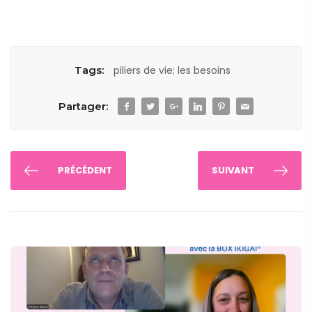
la
Vie
fondamental
:
Tags:
piliers de vie; les besoins
#5
Les
Partager:
LIMITES
PRÉCÉDENT
SUIVANT