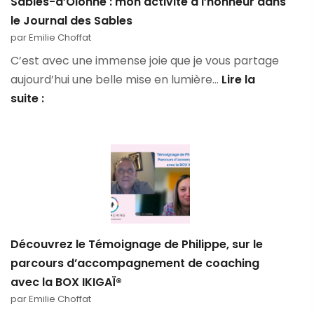
Sables-d’Olonne : mon activité à l’honneur dans
de
le Journal des Sables
sens,
par Emilie Choffat
alignement
C’est avec une immense joie que je vous partage
et
aujourd’hui une belle mise en lumière…
Lire la
coaching
suite :
Coaching
et
Bilan
de
Compétences
aux
Sables-
Découvrez le Témoignage de Philippe, sur le
d’Olonne
parcours d’accompagnement de coaching
:
avec la BOX IKIGAÏ®
mon
par Emilie Choffat
activité